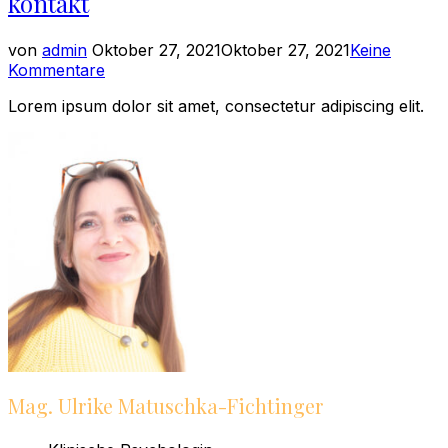
kontakt
Veröffentlicht
von
admin
Oktober 27, 2021
Oktober 27, 2021
Keine
am
Kommentare
Lorem ipsum dolor sit amet, consectetur adipiscing elit.
Mag. Ulrike Matuschka-Fichtinger